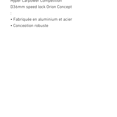
Hyper Carpower Competition
D36mm speed lock Orion Concept
:
• Fabriquée en aluminium et acier
• Conception robuste
• Possède un bloc talon EVA
amovible
• Hauteur du ponton jusqu’à
l’assise : 33 cm
• Possède un ponton à glissière
• Vis de serrage ergonomiques
orientables à 180°
• Niveau à bulle à l’arrière
• Attelage sur le ponton
• Fournie avec une sangle réglable
• 6 pieds D36 mm (4
télescopiques 50/80cm et 2 non
télescopiques de 50cm), tous
munis d'une soucoupe anti-boue