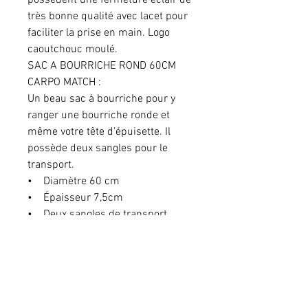
possèdent une fermeture éclair de
très bonne qualité avec lacet pour
faciliter la prise en main. Logo
caoutchouc moulé.
SAC A BOURRICHE ROND 60CM
CARPO MATCH :
Un beau sac à bourriche pour y
ranger une bourriche ronde et
même votre tête d’épuisette. Il
possède deux sangles pour le
transport.
• Diamètre 60 cm
• Épaisseur 7,5cm
• Deux sangles de transport
Prix conseillé
Le prix peut varier selon le revendeur
Pour toute commande, veuillez vous