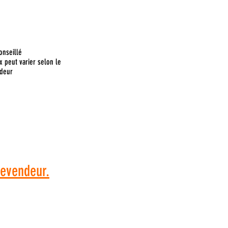
onseillé
x peut varier selon le
deur
 commande, veuillez
dresser à votre
revendeur.