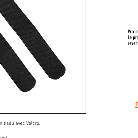
Prix c
Le pri
reven
Pour toute
vous a
 tissu avec Velcro.