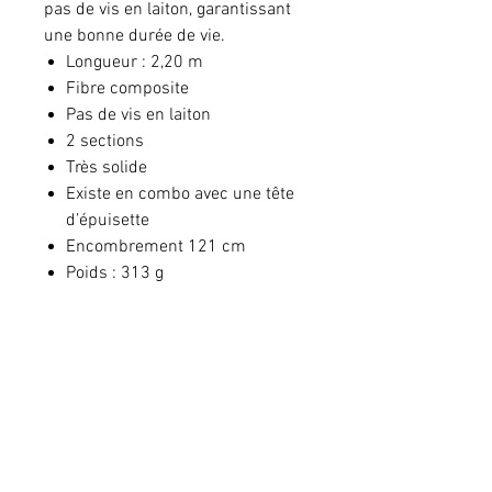
pas de vis en laiton, garantissant
une bonne durée de vie.
Longueur : 2,20 m
Fibre composite
Pas de vis en laiton
2 sections
Très solide
Existe en combo avec une tête
d’épuisette
Encombrement 121 cm
Poids : 313 g
Prix conseillé
Le prix peut varier selon le revendeur
Pour toute commande, veuillez vous
adresser à votre
revendeur.