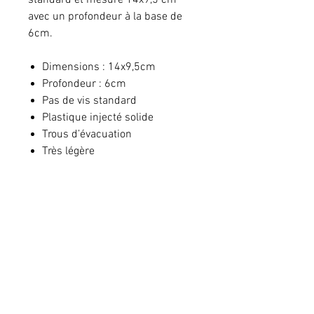
standard et mesure 14x9,5 cm
avec un profondeur à la base de
6cm.
Dimensions : 14x9,5cm
Profondeur : 6cm
Pas de vis standard
Plastique injecté solide
Trous d’évacuation
Très légère
Prix conseillé
Le prix peut varier selon le revendeur
Pour toute commande, veuillez vous
adresser à votre
revendeur.