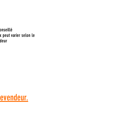
onseillé
x peut varier selon le
deur
 commande, veuillez
dresser à votre
revendeur.