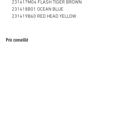
231417
M04 FLASH TIGER BROWN
231418
B01 OCEAN BLUE
231419
B60 RED HEAD YELLOW
Prix conseillé
Le prix peut varier selon le revendeur
Pour toute commande, veuillez vous
adresser à votre
revendeur.
Ce site internet utilise des cookies pour
améliorer l'expérience utilisateur.
Conditions
d'utilisation du site web et protection des
données personnelles
SPRL Plombs B&C | N° entreprise
0452497278
|
Mentions légales et contact
Conditions générales de vente
Orion Concept est une marque protégée.