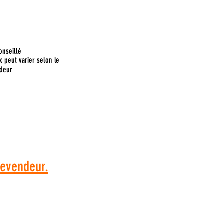
onseillé
x peut varier selon le
deur
 commande, veuillez
dresser à votre
revendeur.