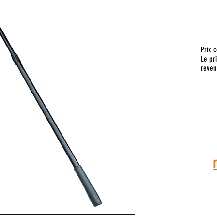
Prix c
Le pri
reven
Pour toute
vous a