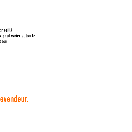
onseillé
x peut varier selon le
deur
 commande, veuillez
dresser à votre
revendeur.