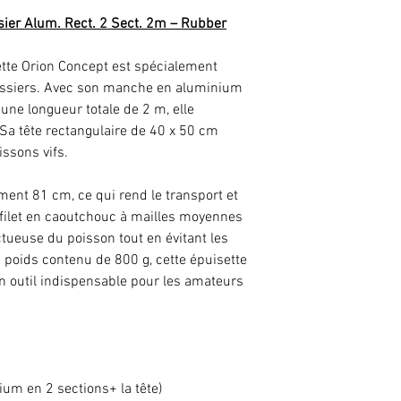
sier Alum. Rect. 2 Sect. 2m – Rubber
sette Orion Concept est spécialement
assiers. Avec son manche en aluminium
t une longueur totale de 2 m, elle
 Sa tête rectangulaire de 40 x 50 cm
issons vifs.
ent 81 cm, ce qui rend le transport et
 filet en caoutchouc à mailles moyennes
ueuse du poisson tout en évitant les
poids contenu de 800 g, cette épuisette
 un outil indispensable pour les amateurs
um en 2 sections+ la tête)