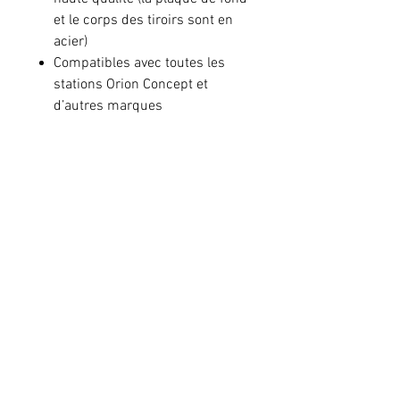
et le corps des tiroirs sont en
acier)
Compatibles avec toutes les
stations Orion Concept et
d’autres marques
Légers et solides
Grand choix de modèles
disponibles
Dimensions externes du casier
: 28,4 x 40,9 cm
Prix conseillé
Le prix peut varier selon le revendeur
Pour toute commande, veuillez vous
adresser à votre
revendeur.