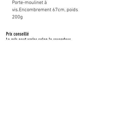
Porte-moulinet à
vis.Encombrement 67cm, poids
200g
Prix conseillé
Le prix peut varier selon le revendeur
Pour toute commande, veuillez vous
adresser à votre
revendeur.
Ce site internet utilise des cookies pour
améliorer l'expérience utilisateur.
Conditions
d'utilisation du site web et protection des
données personnelles
SPRL Plombs B&C | N° entreprise
0452497278
|
Mentions légales et contact
Conditions générales de vente
Orion Concept est une marque protégée.
© 2018 Orion Concept.