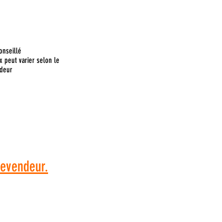
onseillé
x peut varier selon le
deur
 commande, veuillez
dresser à votre
revendeur.