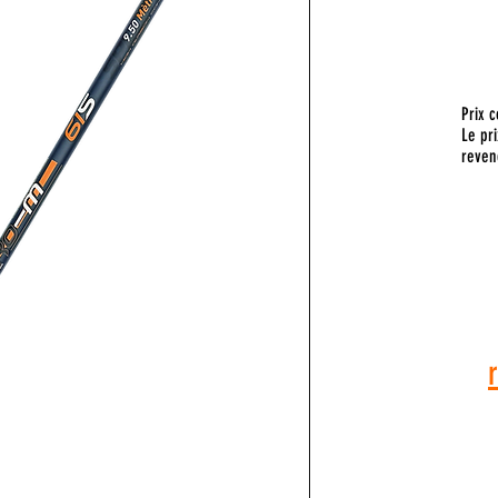
Prix c
Le pri
reven
Pour toute
vous a