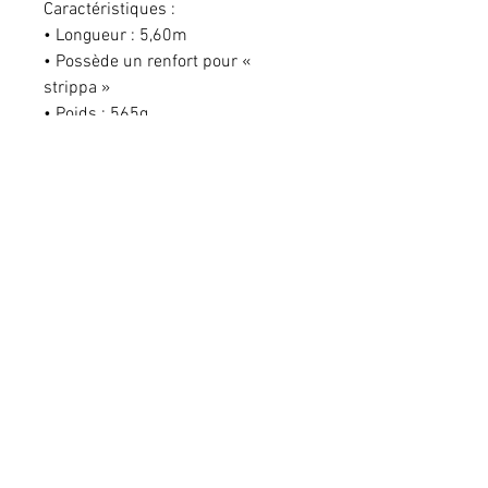
Caractéristiques :
• Longueur : 5,60m
• Possède un renfort pour «
strippa »
• Poids : 565g
• Encombrement : 153cm
• Diamètre du talon : 3,8cm
• Nombre de sections : 4
• Prix très attractif
Prix conseillé
Le prix peut varier selon le revendeur
Pour toute commande, veuillez vous
adresser à votre
revendeur.
Ce site internet utilise des cookies pour