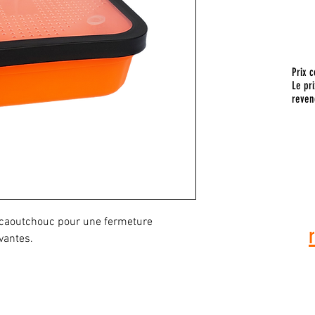
Prix c
Le pri
reven
Pour toute
vous a
n caoutchouc pour une fermeture
vantes.