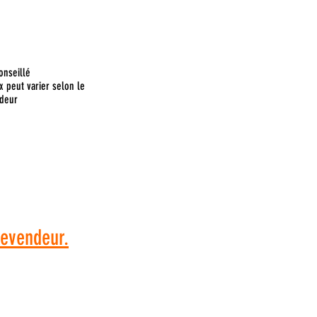
onseillé
x peut varier selon le
deur
 commande, veuillez
dresser à votre
revendeur.