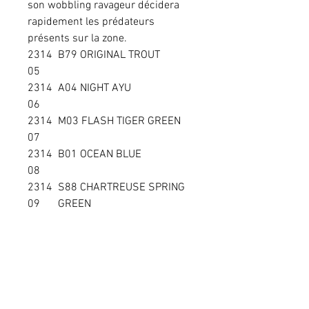
son wobbling ravageur décidera
rapidement les prédateurs
présents sur la zone.
2314
B79 ORIGINAL TROUT
05
2314
A04 NIGHT AYU
06
2314
M03 FLASH TIGER GREEN
07
2314
B01 OCEAN BLUE
08
2314
S88 CHARTREUSE SPRING
09
GREEN
Prix conseillé
Le prix peut varier selon le revendeur
Pour toute commande, veuillez vous